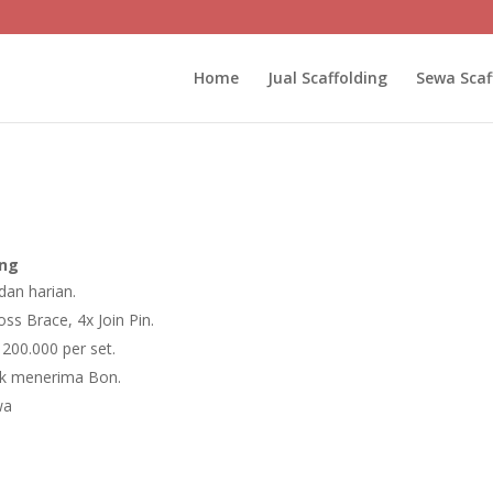
Home
Jual Scaffolding
Sewa Scaf
ing
dan harian.
ss Brace, 4x Join Pin.
200.000 per set.
ak menerima Bon.
wa